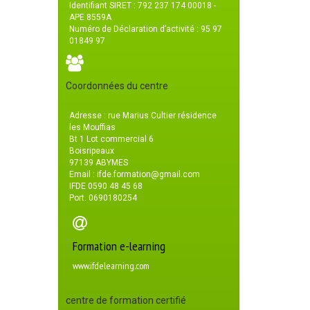
Identifiant SIRET : 792 237 174 00018 -
APE 8559A
Numéro de Déclaration d’activité : 95 97
01849 97
Coordonnées du centre
Adresse : rue Marius Cultier résidence
les Mouffias
Bt 1 Lot commercial 6
Boisripeaux
97139 ABYMES
Email : ifde.formation@gmail.com
IFDE 0590 48 45 68
Port. 0690180254
Formation e-learning
www.ifdelearning.com
centre de formation certifié