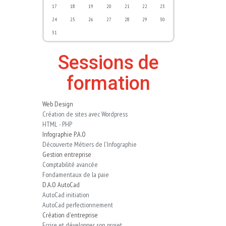
17
18
19
20
21
22
23
24
25
26
27
28
29
30
31
Sessions de
formation
Web Design
Création de sites avec Wordpress
HTML - PHP
Infographie P.A.O
Découverte Métiers de l'Infographie
Gestion entreprise
Comptabilité avancée
Fondamentaux de la paie
D.A.O AutoCad
AutoCad initiation
AutoCad perfectionnement
Création d'entreprise
Ecrire et développer son projet