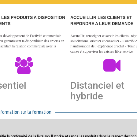
LES PRODUITS A DISPOSITION
ACCUEILLIR LES CLIENTS ET
IENTS
REPONDRE A LEUR DEMANDE
au développement de l’activité commerciale
Accueillir, renseigner et servir les clients, ré
n garantissant la disponibilité des articles en
sollicitations, orienter et conseiller - Contribue
facilitant la relation commerciale avec la
l’amélioration de l’expérience d’achat - Tenir 
caisse et superviser les caisses libre-service
entiel
Distanciel et
hybride
nformation sur la formation
ifie la conformité de la livraison. Il stocke et range les produits dans le respect des pri