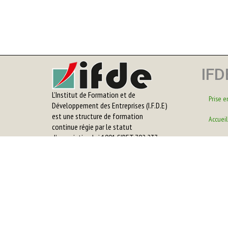
IFD
L’Institut de Formation et de
Prise e
Développement des Entreprises (I.F.D.E)
est une structure de formation
Accueil
continue régie par le statut
d’association loi 1901 SIRET 792 237
Le cent
174 00018 - APE 8559A. DEETS déclarée
sous le N° 95 97 01849 97.
IFDE or
POUR NOUS CONTACTER
Catalog
IFDE
Rue Marius Cultier résidence
les Mouffias lot Ccial 6 Boisripeaux
97139 Les Abymes Guadeloupe