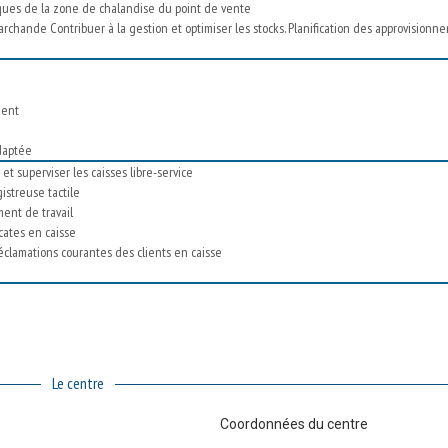
tiques de la zone de chalandise du point de vente
archande Contribuer à la gestion et optimiser les stocks. Planification des approvisionn
lient
daptée
et superviser les caisses libre-service
istreuse tactile
ent de travail
icates en caisse
éclamations courantes des clients en caisse
Le centre
Coordonnées du centre