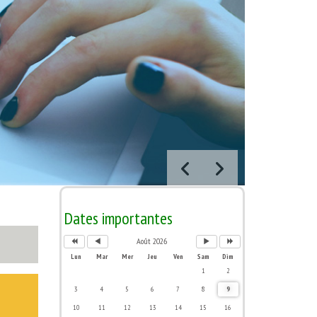
A
M
M
A
n
o
o
n
n
i
i
n
é
s
s
é
Dates importantes
e
p
s
e
p
r
u
s
r
é
i
u
Août 2026
é
c
v
i
c
é
a
v
Lun
Mar
Mer
Jeu
Ven
Sam
Dim
é
d
n
a
d
e
t
n
1
2
e
n
t
n
t
e
3
4
5
6
7
8
9
t
e
10
11
12
13
14
15
16