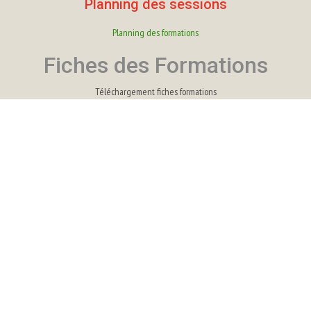
Planning des sessions
Planning des formations
Fiches des Formations
Téléchargement fiches formations
Fiches Bureautique
Fiches comptabilité
Fiches Paie
Fiches Infographie
Fiche HACCP
Fiches RAN-TIC
Fiches Webdesign
Fiches Création d'entreprise
Nos Formations
TP Employé de commerce
Motion design
TP Graphiste
TP Secrétaire comptable
Renforcement en Bureautique