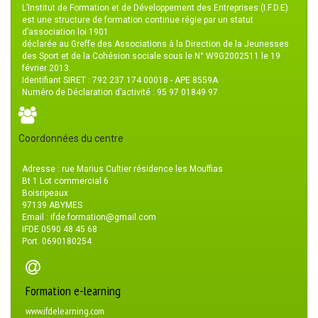
L’Institut de Formation et de Développement des Entreprises (I.F.D.E)
est une structure de formation continue régie par un statut
d’association loi 1901
déclarée au Greffe des Associations à la Direction de la Jeunesses
des Sport et de la Cohésion sociale sous le N° W9G2002511 le 19
février 2013.
Identifiant SIRET : 792 237 174 00018 - APE 8559A
Numéro de Déclaration d’activité : 95 97 01849 97
Coordonnées du centre
Adresse : rue Marius Cultier résidence les Mouffias
Bt 1 Lot commercial 6
Boisripeaux
97139 ABYMES
Email : ifde.formation@gmail.com
IFDE 0590 48 45 68
Port. 0690180254
Formation e-learning
www.ifdelearning.com