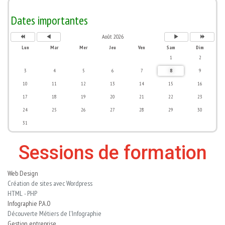
n
o
o
n
n
i
i
n
é
s
s
é
Dates importantes
e
p
s
e
p
r
u
s
r
é
i
u
Août 2026
é
c
v
i
c
é
a
v
Lun
Mar
Mer
Jeu
Ven
Sam
Dim
é
d
n
a
d
e
t
n
1
2
e
n
t
n
t
e
3
4
5
6
7
8
9
t
e
10
11
12
13
14
15
16
17
18
19
20
21
22
23
24
25
26
27
28
29
30
31
Sessions de formation
Web Design
Création de sites avec Wordpress
HTML - PHP
Infographie P.A.O
Découverte Métiers de l'Infographie
Gestion entreprise