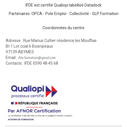
IFDE est certifié Qualiopi labellisé Datadock
Partenaires OPCA - Pole Emploi - Collectivité - GLP Formation
Coordonnées du centre
Adresse : Rue Marius Cultier résidence les Mouffias
Bt 1 Lot ccial 6 Boisripeaux
97139 ABYMES
ifde.formation@gmail.com
Email :
Contacts: IFDE 0590 48 45 68
A
M
M
A